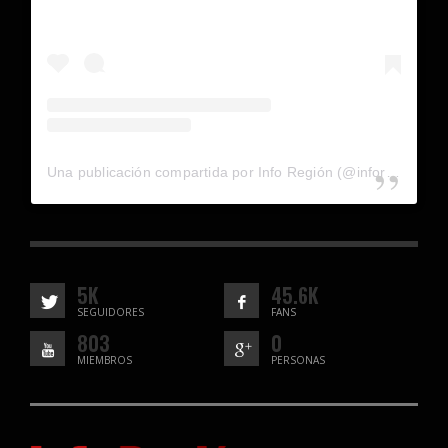
Una publicación compartida por Info Región (@inforegion_redes)
5K
45.6K
SEGUIDORES
FANS
803
0
MIEMBROS
PERSONAS