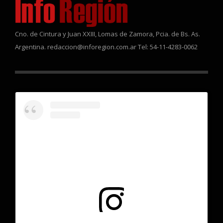
Cno. de Cintura y Juan XXIII, Lomas de Zamora, Pcia. de Bs. As.
Argentina. redaccion@inforegion.com.ar Tel: 54-11-4283-0062