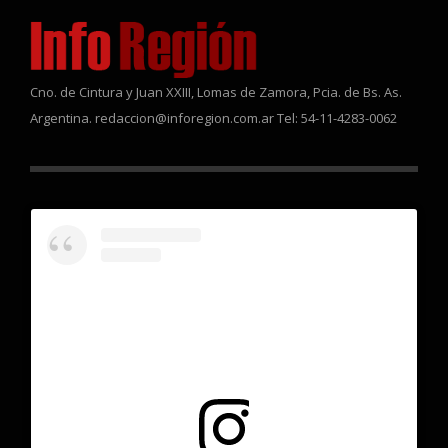
Cno. de Cintura y Juan XXIII, Lomas de Zamora, Pcia. de Bs. As.
Argentina. redaccion@inforegion.com.ar Tel: 54-11-4283-0062