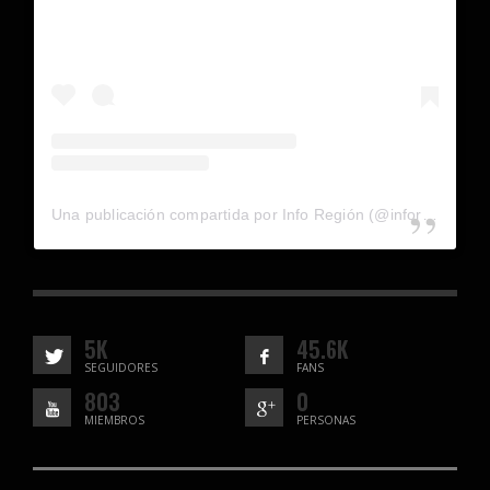
Una publicación compartida por Info Región (@inforegion_redes)
5K
45.6K
SEGUIDORES
FANS
803
0
MIEMBROS
PERSONAS