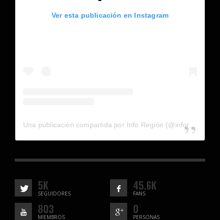
Ver esta publicación en Instagram
Una publicación compartida por Info Región (@inforegion_redes)
5K
45.6K
SEGUIDORES
FANS
803
0
MIEMBROS
PERSONAS