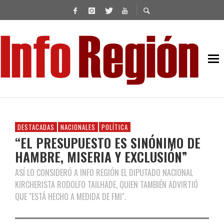
DESTACADAS
NACIONALES
POLÍTICA
“EL PRESUPUESTO ES SINÓNIMO DE
HAMBRE, MISERIA Y EXCLUSIÓN”
ASÍ LO CONSIDERÓ A INFO REGIÓN EL DIPUTADO NACIONAL
KIRCHERISTA RODOLFO TAILHADE, QUIEN TAMBIÉN ADVIRTIÓ
QUE "ESTÁ HECHO A MEDIDA DE FMI".