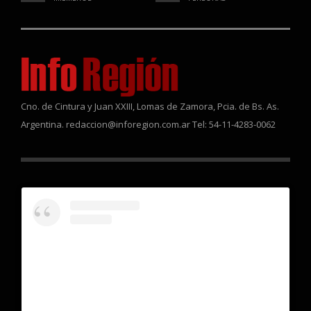
Cno. de Cintura y Juan XXIII, Lomas de Zamora, Pcia. de Bs. As.
Argentina. redaccion@inforegion.com.ar Tel: 54-11-4283-0062