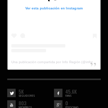
Ver esta publicación en Instagram
Una publicación compartida por Info Región (@inforegion_redes)
5K
45.6K
SEGUIDORES
FANS
803
0
MIEMBROS
PERSONAS