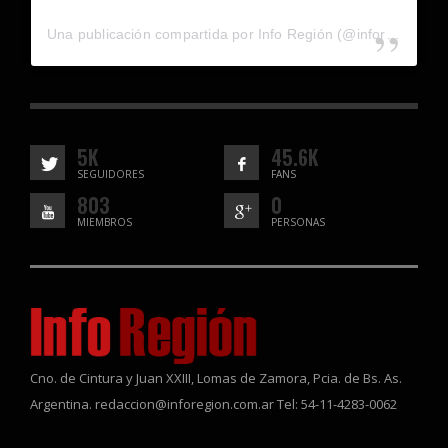
Una publicación compartida por Info Región (@inforegion_redes)
5K
45.6K
SEGUIDORES
FANS
803
0
MIEMBROS
PERSONAS
Cno. de Cintura y Juan XXIII, Lomas de Zamora, Pcia. de Bs. As.
Argentina. redaccion@inforegion.com.ar Tel: 54-11-4283-0062