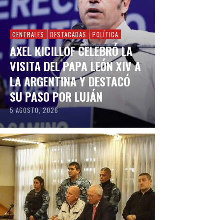
CENTRALES
DESTACADAS
POLÍTICA
AXEL KICILLOF CELEBRÓ LA
VISITA DEL PAPA LEÓN XIV A
LA ARGENTINA Y DESTACÓ
SU PASO POR LUJÁN
5 AGOSTO, 2026