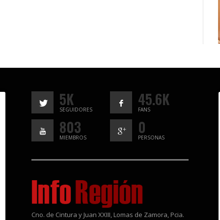
5K
45.6K
SEGUIDORES
FANS
803
0
MIEMBROS
PERSONAS
Cno. de Cintura y Juan XXIII, Lomas de Zamora, Pcia.