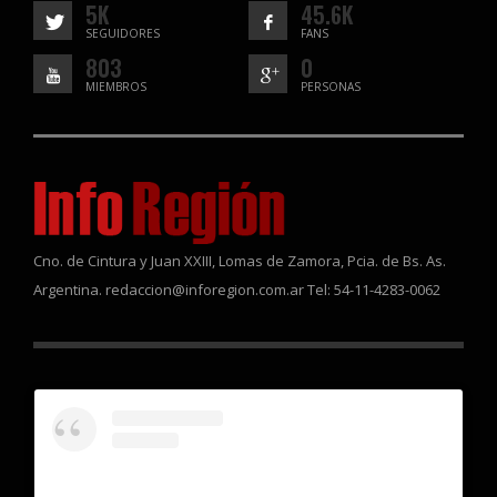
5K
45.6K
SEGUIDORES
FANS
803
0
MIEMBROS
PERSONAS
Cno. de Cintura y Juan XXIII, Lomas de Zamora, Pcia. de Bs. As.
Argentina. redaccion@inforegion.com.ar Tel: 54-11-4283-0062