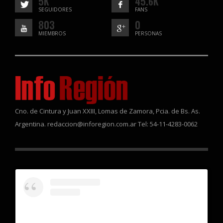
5K
45.6K
SEGUIDORES
FANS
803
0
MIEMBROS
PERSONAS
Cno. de Cintura y Juan XXIII, Lomas de Zamora, Pcia. de Bs. As.
Argentina. redaccion@inforegion.com.ar Tel: 54-11-4283-0062