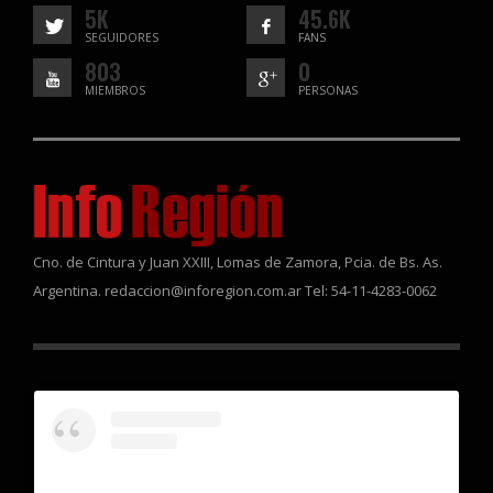
5K
45.6K
SEGUIDORES
FANS
803
0
MIEMBROS
PERSONAS
Cno. de Cintura y Juan XXIII, Lomas de Zamora, Pcia. de Bs. As.
Argentina. redaccion@inforegion.com.ar Tel: 54-11-4283-0062