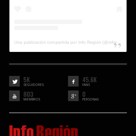
Una publicación compartida por Info Región (@inforegion_redes)
5K
45.6K
SEGUIDORES
FANS
803
0
MIEMBROS
PERSONAS