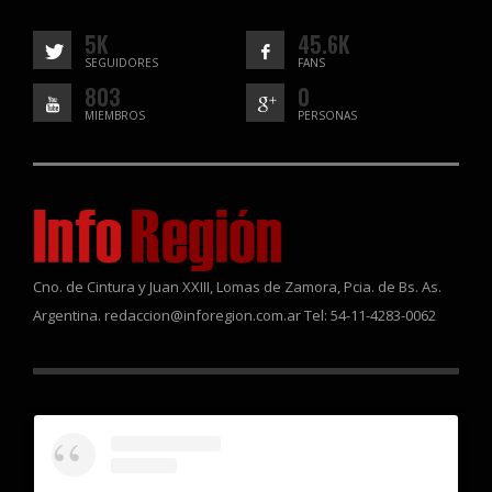
5K
45.6K
SEGUIDORES
FANS
803
0
MIEMBROS
PERSONAS
Cno. de Cintura y Juan XXIII, Lomas de Zamora, Pcia. de Bs. As.
Argentina. redaccion@inforegion.com.ar Tel: 54-11-4283-0062