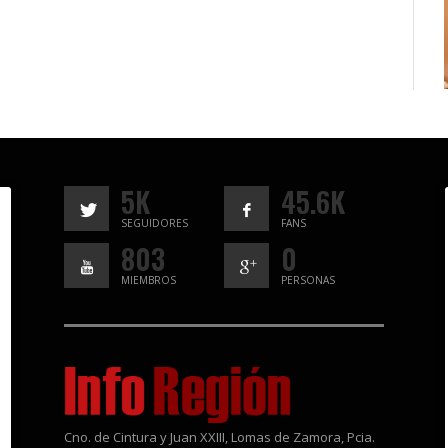
5K
45.6K
SEGUIDORES
FANS
803
0
MIEMBROS
PERSONAS
Cno. de Cintura y Juan XXIII, Lomas de Zamora, Pcia.