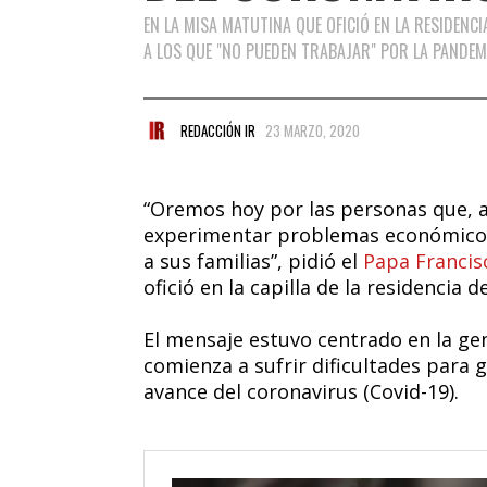
EN LA MISA MATUTINA QUE OFICIÓ EN LA RESIDENC
A LOS QUE "NO PUEDEN TRABAJAR" POR LA PANDEM
REDACCIÓN IR
23 MARZO, 2020
“Oremos hoy por las personas que, 
experimentar problemas económicos 
a sus familias”, pidió el
Papa Francis
ofició en la capilla de la residencia 
El mensaje estuvo centrado en la ge
comienza a sufrir dificultades para g
avance del coronavirus (Covid-19).