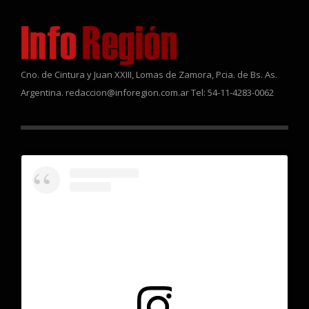
Cno. de Cintura y Juan XXIII, Lomas de Zamora, Pcia. de Bs. As.
Argentina. redaccion@inforegion.com.ar Tel: 54-11-4283-0062