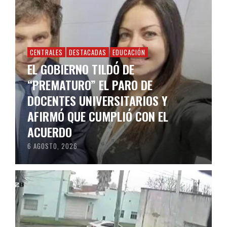
CENTRALES
DESTACADAS
EDUCACIÓN
EL GOBIERNO TILDÓ DE
“PREMATURO” EL PARO DE
DOCENTES UNIVERSITARIOS Y
AFIRMÓ QUE CUMPLIÓ CON EL
ACUERDO
6 AGOSTO, 2026