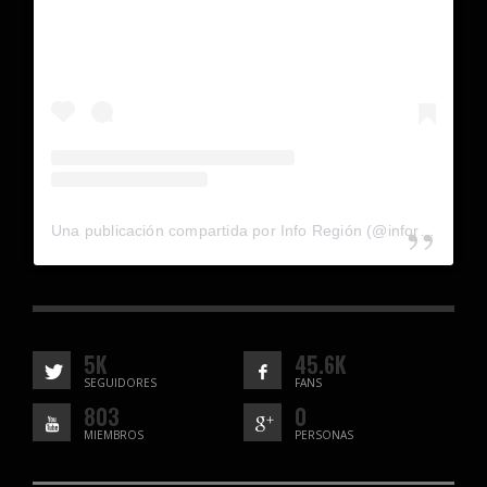
Una publicación compartida por Info Región (@inforegion_redes)
5K
45.6K
SEGUIDORES
FANS
803
0
MIEMBROS
PERSONAS