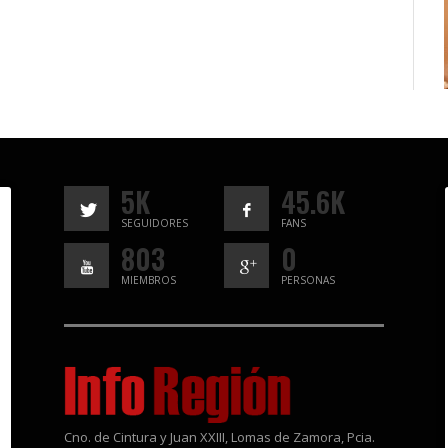
5K
45.6K
SEGUIDORES
FANS
803
0
MIEMBROS
PERSONAS
Cno. de Cintura y Juan XXIII, Lomas de Zamora, Pcia.