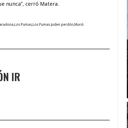
ue nunca”, cerró Matera.
aradona
Los Pumas
Los Pumas piden perdón
Murió
ÓN IR