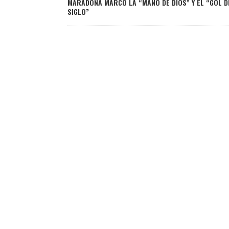
MARADONA MARCÓ LA “MANO DE DIOS” Y EL “GOL D
SIGLO”