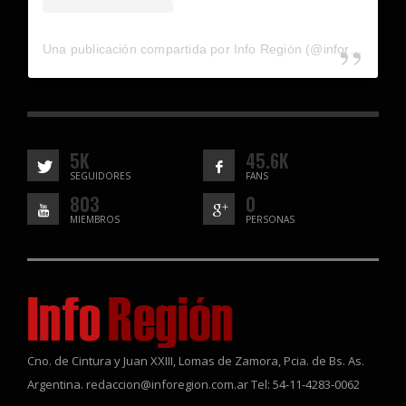
Una publicación compartida por Info Región (@inforegion_redes)
5K
45.6K
SEGUIDORES
FANS
803
0
MIEMBROS
PERSONAS
Cno. de Cintura y Juan XXIII, Lomas de Zamora, Pcia. de Bs. As.
Argentina. redaccion@inforegion.com.ar Tel: 54-11-4283-0062