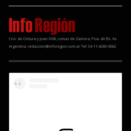
Cno. de Cintura y Juan XXIII, Lomas de Zamora, Pcia. de Bs. As.
Argentina. redaccion@inforegion.com.ar Tel: 54-11-4283-0062