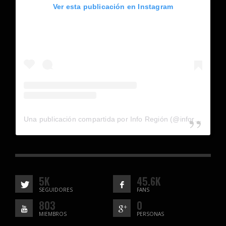
Ver esta publicación en Instagram
Una publicación compartida por Info Región (@inforegion_redes)
5K
45.6K
SEGUIDORES
FANS
803
0
MIEMBROS
PERSONAS