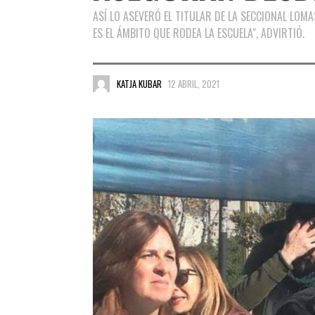
ASÍ LO ASEVERÓ EL TITULAR DE LA SECCIONAL LOMA
ES EL ÁMBITO QUE RODEA LA ESCUELA", ADVIRTIÓ.
KATJA KUBAR
12 ABRIL, 2021