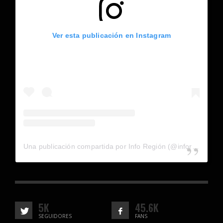
Ver esta publicación en Instagram
Una publicación compartida por Info Región (@inforegion_redes)
5K
45.6K
SEGUIDORES
FANS