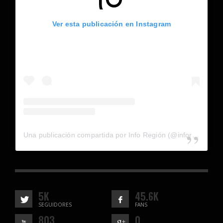
Ver esta publicación en Instagram
Una publicación compartida por Info Región (@inforegion_redes)
5K
45.6K
SEGUIDORES
FANS
803
0