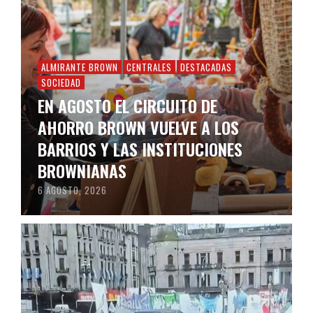
ALMIRANTE BROWN
CENTRALES
DESTACADAS
SOCIEDAD
EN AGOSTO EL CIRCUITO DE
AHORRO BROWN VUELVE A LOS
BARRIOS Y LAS INSTITUCIONES
BROWNIANAS
6 AGOSTO, 2026