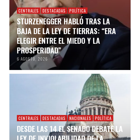
CENTRALES
DESTACADAS
POLÍTICA
STURZENEGGER HABLÓ TRAS LA
BAJA DE LA LEY DE TIERRAS: “ERA
ELEGIR ENTRE EL MIEDO Y LA
PROSPERIDAD”
6 AGOSTO, 2026
CENTRALES
DESTACADAS
NACIONALES
POLÍTICA
DESDE LAS 14 EL SENADO DEBATE LA
LEY DE INVIOLABILIDAD DE LA