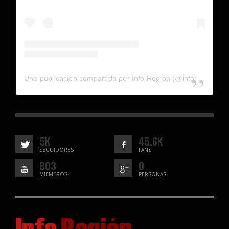
Una publicación compartida por Info Región (@inforegion_redes)
5K
45.6K
SEGUIDORES
FANS
803
0
MIEMBROS
PERSONAS