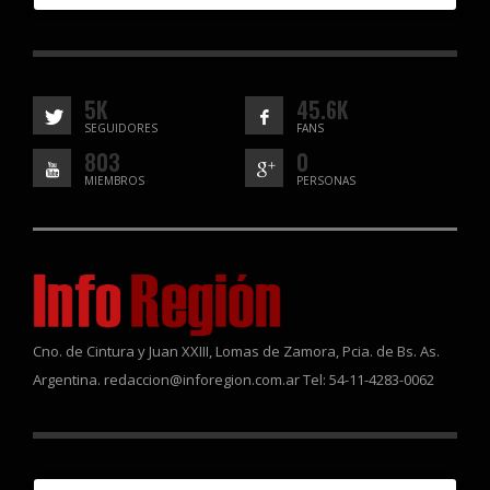
5K
45.6K
SEGUIDORES
FANS
803
0
MIEMBROS
PERSONAS
Cno. de Cintura y Juan XXIII, Lomas de Zamora, Pcia. de Bs. As.
Argentina. redaccion@inforegion.com.ar Tel: 54-11-4283-0062