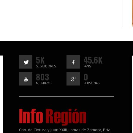
5K
45.6K
SEGUIDORES
FANS
803
0
MIEMBROS
PERSONAS
Cno. de Cintura y Juan XXIII, Lomas de Zamora, Pcia.