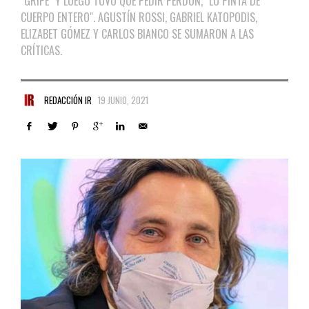
"GRIPE" Y LUEGO TUVO QUE PEDIR PERDÓN, "LO PINTA DE
CUERPO ENTERO". AGUSTÍN ROSSI, GABRIEL KATOPODIS,
ELIZABET GÓMEZ Y CARLOS BIANCO SE SUMARON A LAS
CRÍTICAS.
REDACCIÓN IR
19 JUNIO, 2021