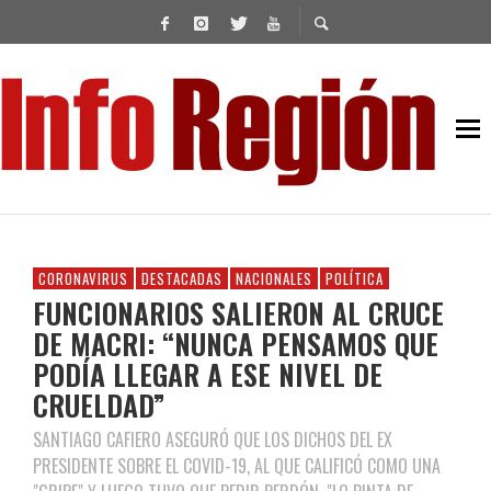
CORONAVIRUS
DESTACADAS
NACIONALES
POLÍTICA
FUNCIONARIOS SALIERON AL CRUCE
DE MACRI: “NUNCA PENSAMOS QUE
PODÍA LLEGAR A ESE NIVEL DE
CRUELDAD”
SANTIAGO CAFIERO ASEGURÓ QUE LOS DICHOS DEL EX
PRESIDENTE SOBRE EL COVID-19, AL QUE CALIFICÓ COMO UNA