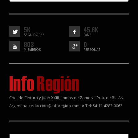
5K
45.6K
SEGUIDORES
FANS
803
0
MIEMBROS
PERSONAS
Cno. de Cintura y Juan XXIII, Lomas de Zamora, Pcia. de Bs. As.
Argentina. redaccion@inforegion.com.ar Tel: 54-11-4283-0062