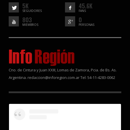
5K
45.6K
SEGUIDORES
FANS
803
0
MIEMBROS
PERSONAS
Cno. de Cintura y Juan XXIII, Lomas de Zamora, Pcia. de Bs. As.
Argentina. redaccion@inforegion.com.ar Tel: 54-11-4283-0062