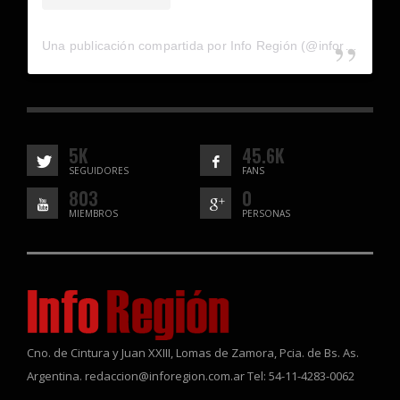
Una publicación compartida por Info Región (@inforegion_redes)
5K
45.6K
SEGUIDORES
FANS
803
0
MIEMBROS
PERSONAS
Cno. de Cintura y Juan XXIII, Lomas de Zamora, Pcia. de Bs. As.
Argentina. redaccion@inforegion.com.ar Tel: 54-11-4283-0062