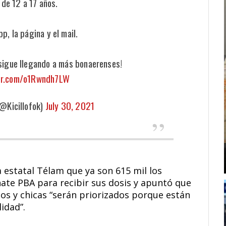
 de 12 a 17 años.
pp, la página y el mail.
igue llegando a más bonaerenses!
ter.com/o1Rwndh7LW
(@Kicillofok)
July 30, 2021
 estatal Télam que ya son 615 mil los
te PBA para recibir sus dosis y apuntó que
cos y chicas “serán priorizados porque están
idad”.