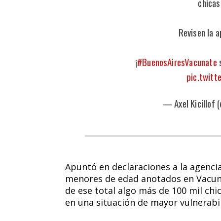
chicas
Revisen la a
¡
#BuenosAiresVacunate
s
pic.twit
— Axel Kicillof 
Apuntó en declaraciones a la agencia
menores de edad anotados en Vacuna
de ese total algo más de 100 mil chi
en una situación de mayor vulnerabil