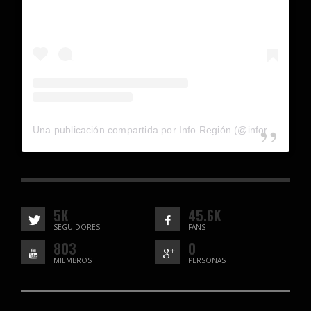
Una publicación compartida por Info Región (@inforegion_redes)
5K
45.6K
SEGUIDORES
FANS
803
0
MIEMBROS
PERSONAS