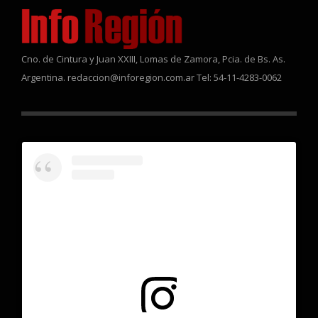
Cno. de Cintura y Juan XXIII, Lomas de Zamora, Pcia. de Bs. As.
Argentina. redaccion@inforegion.com.ar Tel: 54-11-4283-0062