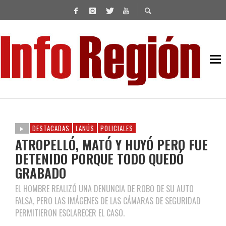
DESTACADAS
LANÚS
POLICIALES
ATROPELLÓ, MATÓ Y HUYÓ PERO FUE
DETENIDO PORQUE TODO QUEDÓ
GRABADO
EL HOMBRE REALIZÓ UNA DENUNCIA DE ROBO DE SU AUTO
FALSA, PERO LAS IMÁGENES DE LAS CÁMARAS DE SEGURIDAD
PERMITIERON ESCLARECER EL CASO.