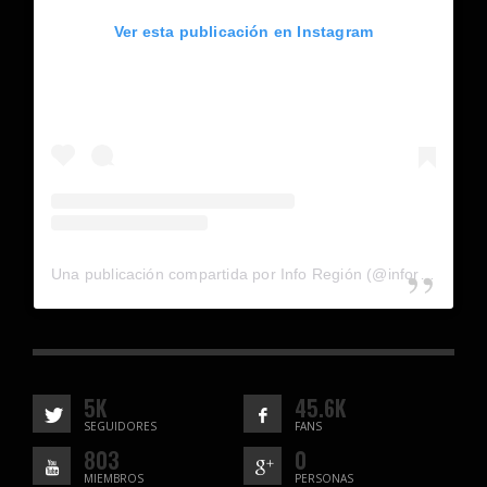
Ver esta publicación en Instagram
Una publicación compartida por Info Región (@inforegion_redes)
5K
45.6K
SEGUIDORES
FANS
803
0
MIEMBROS
PERSONAS