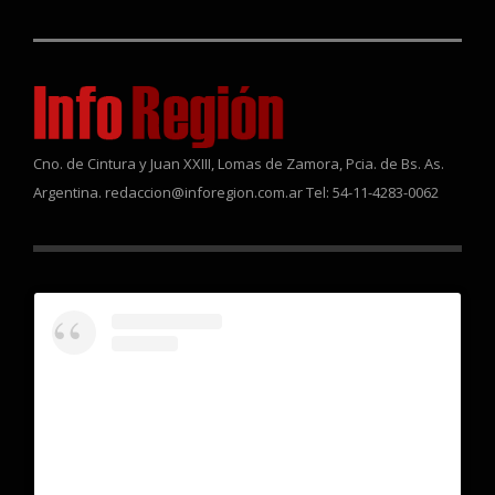
Cno. de Cintura y Juan XXIII, Lomas de Zamora, Pcia. de Bs. As.
Argentina. redaccion@inforegion.com.ar Tel: 54-11-4283-0062