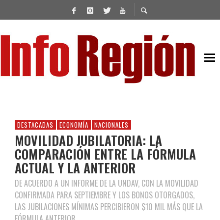
DESTACADAS
ECONOMÍA
NACIONALES
MOVILIDAD JUBILATORIA: LA
COMPARACIÓN ENTRE LA FÓRMULA
ACTUAL Y LA ANTERIOR
DE ACUERDO A UN INFORME DE LA UNDAV, CON LA MOVILIDAD
CONFIRMADA PARA SEPTIEMBRE Y LOS BONOS OTORGADOS,
LAS JUBILACIONES MÍNIMAS PERCIBIERON $10 MIL MÁS QUE LA
FÓRMULA ANTERIOR.