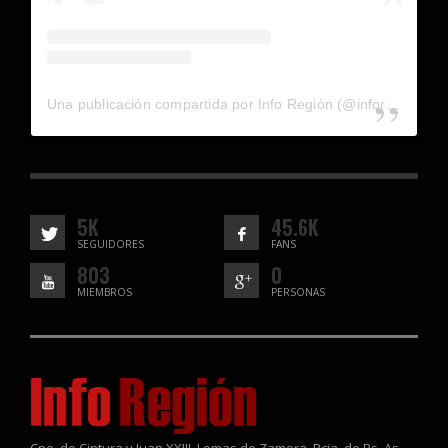
Una publicación compartida por Info Región (@inforegion_redes)
5K
45.6K
SEGUIDORES
FANS
803
0
MIEMBROS
PERSONAS