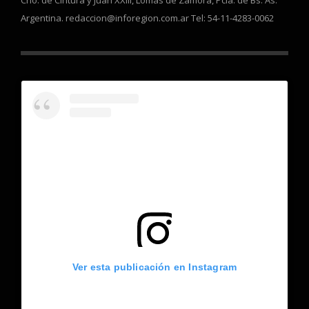
Cno. de Cintura y Juan XXIII, Lomas de Zamora, Pcia. de Bs. As.
Argentina. redaccion@inforegion.com.ar Tel: 54-11-4283-0062
Ver esta publicación en Instagram