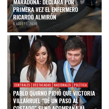
MARADONA: DECLARA POR
PRIMERA VEZ EL ENFERMERO
RICARDO ALMIRÓN
6 AGOSTO, 2026
CENTRALES
DESTACADAS
NACIONALES
POLÍTICA
PABLO QUIRNO PIDIÓ QUE VICTORIA
VILLARRUEL “DÉ UN PASO AL
COSTADO” SI NO ACOMPAÑA AL