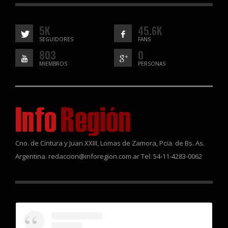
5K
45.6K
SEGUIDORES
FANS
803
0
MIEMBROS
PERSONAS
Cno. de Cintura y Juan XXIII, Lomas de Zamora, Pcia. de Bs. As.
Argentina. redaccion@inforegion.com.ar Tel: 54-11-4283-0062