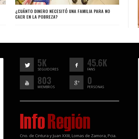
¿CUÁNTO DINERO NECESITÓ UNA FAMILIA PARA NO
CAER EN LA POBREZA?
5K
45.6K
SEGUIDORES
FANS
803
0
MIEMBROS
PERSONAS
Cno. de Cintura y Juan XXIII, Lomas de Zamora, Pcia.