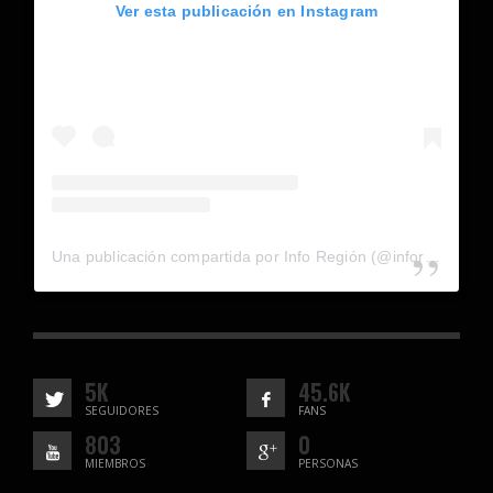
Ver esta publicación en Instagram
Una publicación compartida por Info Región (@inforegion_redes)
5K
45.6K
SEGUIDORES
FANS
803
0
MIEMBROS
PERSONAS