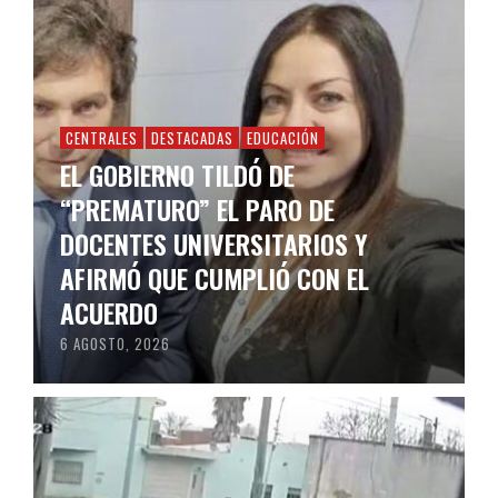
CENTRALES
DESTACADAS
EDUCACIÓN
EL GOBIERNO TILDÓ DE
“PREMATURO” EL PARO DE
DOCENTES UNIVERSITARIOS Y
AFIRMÓ QUE CUMPLIÓ CON EL
ACUERDO
6 AGOSTO, 2026