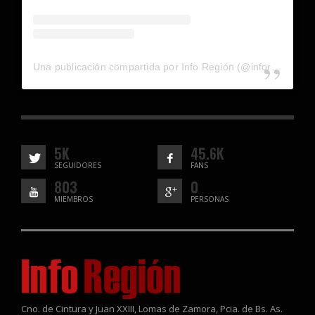
Una publicación compartida por Info Región (@inforegion_redes)
5K
45.6K
SEGUIDORES
FANS
803
0
MIEMBROS
PERSONAS
Cno. de Cintura y Juan XXIII, Lomas de Zamora, Pcia. de Bs. As.