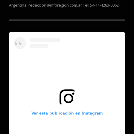
Argentina. redaccion@inforegion.com.ar Tel: 54-11-4283-0062
Ver esta publicación en Instagram