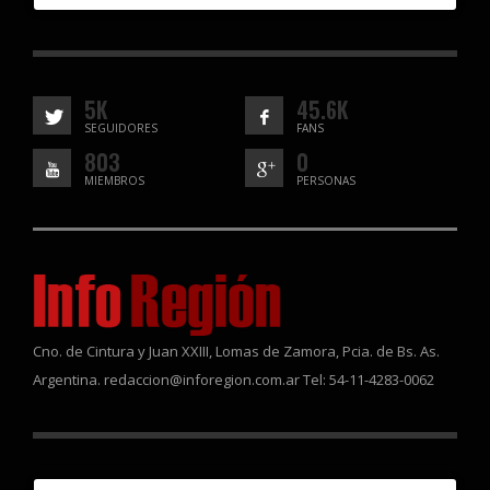
5K
45.6K
SEGUIDORES
FANS
803
0
MIEMBROS
PERSONAS
Cno. de Cintura y Juan XXIII, Lomas de Zamora, Pcia. de Bs. As.
Argentina. redaccion@inforegion.com.ar Tel: 54-11-4283-0062