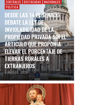
CENTRALES
DESTACADAS
NACIONALES
POLÍTICA
DESDE LAS 14 EL SENADO
DEBATE LA LEY DE
INVIOLABILIDAD DE LA
PROPIEDAD PRIVADA SIN EL
ARTICULO QUE PROPONÍA
ELEVAR EL PORCENTAJE DE
TIERRAS RURALES A
EXTRANJEROS
6 AGOSTO, 2026