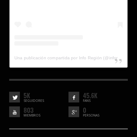
Una publicación compartida por Info Región (@inforegion_redes)
5K
45.6K
SEGUIDORES
FANS
803
0
MIEMBROS
PERSONAS