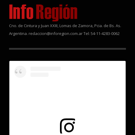
Cno. de Cintura y Juan XXIII, Lomas de Zamora, Pcia. de Bs. As.
Argentina. redaccion@inforegion.com.ar Tel: 54-11-4283-0062