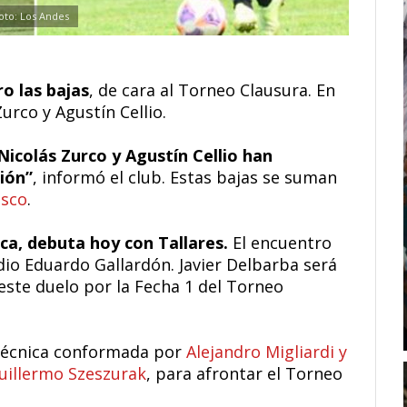
oto: Los Andes
o las bajas
, de cara al Torneo Clausura. En
urco y Agustín Cellio.
icolás Zurco y Agustín Cellio han
ción”
, informó el club. Estas bajas se suman
isco
.
ica, debuta hoy con Tallares.
El encuentro
adio Eduardo Gallardón. Javier Delbarba será
 este duelo por la Fecha 1 del Torneo
a técnica conformada por
Alejandro Migliardi y
uillermo Szeszurak
, para afrontar el Torneo