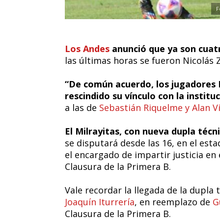
F
Los Andes
anunció que ya son cuatr
las últimas horas se fueron Nicolás Z
“De común acuerdo, los jugadores N
rescindido su vínculo con la institu
a las de
Sebastián Riquelme y Alan V
El Milrayitas, con nueva dupla técn
se disputará desde las 16, en el est
el encargado de impartir justicia en
Clausura de la Primera B.
Vale recordar la llegada de la dupl
Joaquín Iturrería
, en reemplazo de
G
Clausura de la Primera B.