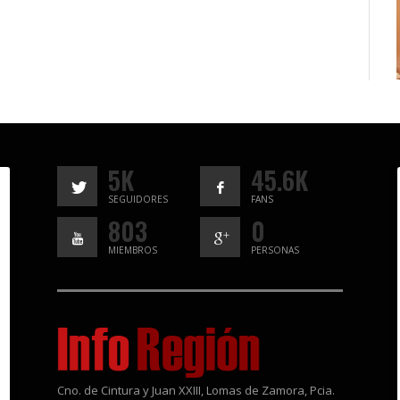
5K
45.6K
SEGUIDORES
FANS
803
0
MIEMBROS
PERSONAS
Cno. de Cintura y Juan XXIII, Lomas de Zamora, Pcia.