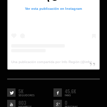
Ver esta publicación en Instagram
Una publicación compartida por Info Región (@inforegion_redes)
5K
45.6K
SEGUIDORES
FANS
803
0
MIEMBROS
PERSONAS