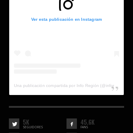
Ver esta publicación en Instagram
Una publicación compartida por Info Región (@inforegion_redes)
5K
45.6K
SEGUIDORES
FANS