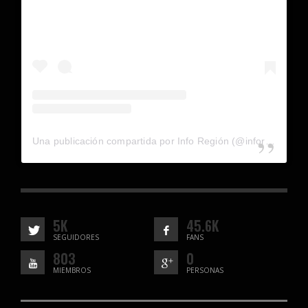
Una publicación compartida por Info Región (@inforegion_redes)
5K
45.6K
SEGUIDORES
FANS
803
0
MIEMBROS
PERSONAS