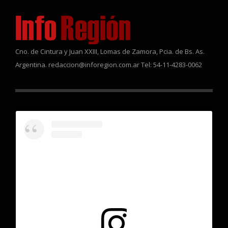
Cno. de Cintura y Juan XXIII, Lomas de Zamora, Pcia. de Bs. As.
Argentina. redaccion@inforegion.com.ar Tel: 54-11-4283-0062