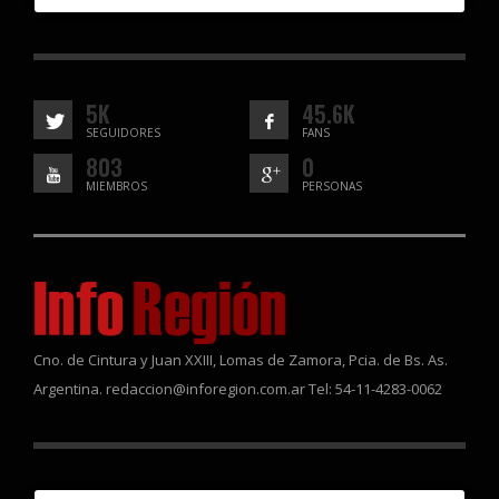
5K
45.6K
SEGUIDORES
FANS
803
0
MIEMBROS
PERSONAS
Cno. de Cintura y Juan XXIII, Lomas de Zamora, Pcia. de Bs. As.
Argentina. redaccion@inforegion.com.ar Tel: 54-11-4283-0062