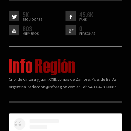
5K
45.6K
SEGUIDORES
FANS
803
0
MIEMBROS
PERSONAS
Cno. de Cintura y Juan XXIII, Lomas de Zamora, Pcia. de Bs. As.
Argentina. redaccion@inforegion.com.ar Tel: 54-11-4283-0062