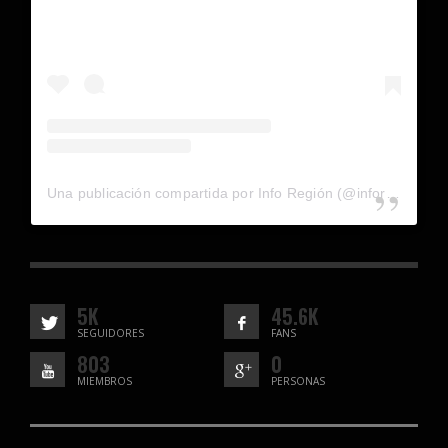
Una publicación compartida por Info Región (@inforegion_redes)
5K
45.6K
SEGUIDORES
FANS
803
0
MIEMBROS
PERSONAS