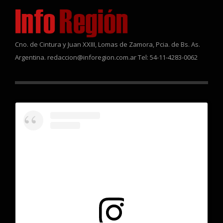
Cno. de Cintura y Juan XXIII, Lomas de Zamora, Pcia. de Bs. As.
Argentina. redaccion@inforegion.com.ar Tel: 54-11-4283-0062