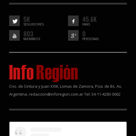
5K
45.6K
SEGUIDORES
FANS
803
0
MIEMBROS
PERSONAS
Cno. de Cintura y Juan XXIII, Lomas de Zamora, Pcia. de Bs. As.
Argentina. redaccion@inforegion.com.ar Tel: 54-11-4283-0062