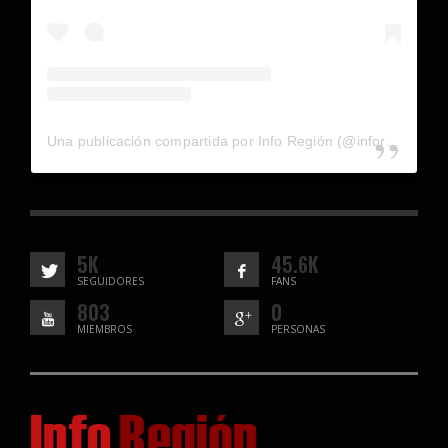
Una publicación compartida por Info Región (@inforegion_redes)
5K
45.6K
SEGUIDORES
FANS
803
0
MIEMBROS
PERSONAS