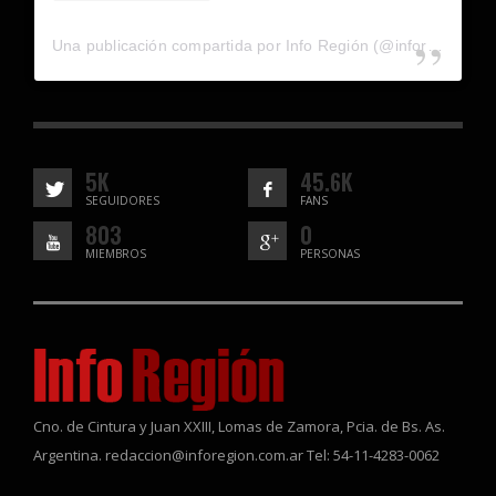
Una publicación compartida por Info Región (@inforegion_redes)
5K
45.6K
SEGUIDORES
FANS
803
0
MIEMBROS
PERSONAS
Cno. de Cintura y Juan XXIII, Lomas de Zamora, Pcia. de Bs. As.
Argentina. redaccion@inforegion.com.ar Tel: 54-11-4283-0062