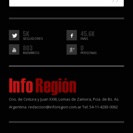
5K
45.6K
SEGUIDORES
FANS
803
0
MIEMBROS
PERSONAS
Cno. de Cintura y Juan XXIII, Lomas de Zamora, Pcia. de Bs. As.
Argentina. redaccion@inforegion.com.ar Tel: 54-11-4283-0062