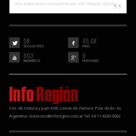
Una publicación compartida por Info Región (@inforegion_redes)
5K
45.6K
SEGUIDORES
FANS
803
0
MIEMBROS
PERSONAS
Cno. de Cintura y Juan XXIII, Lomas de Zamora, Pcia. de Bs. As.
Argentina. redaccion@inforegion.com.ar Tel: 54-11-4283-0062