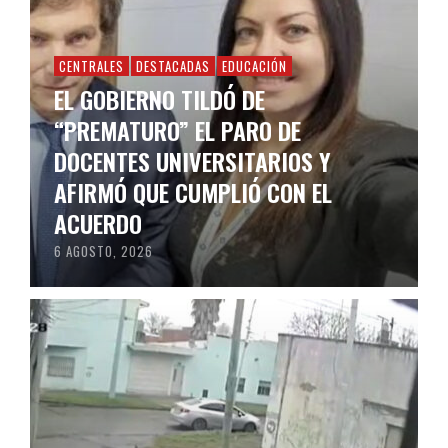
CENTRALES
DESTACADAS
EDUCACIÓN
EL GOBIERNO TILDÓ DE
“PREMATURO” EL PARO DE
DOCENTES UNIVERSITARIOS Y
AFIRMÓ QUE CUMPLIÓ CON EL
ACUERDO
6 AGOSTO, 2026