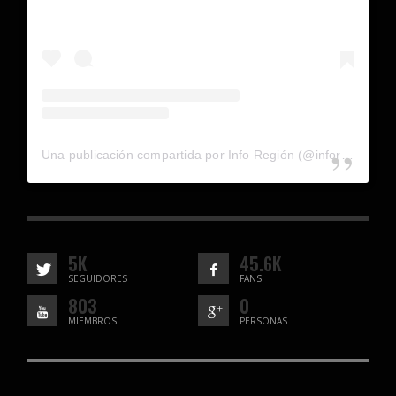
Una publicación compartida por Info Región (@inforegion_redes)
5K
45.6K
SEGUIDORES
FANS
803
0
MIEMBROS
PERSONAS