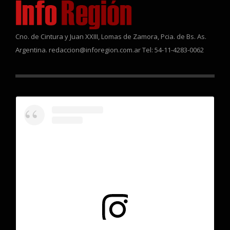
Cno. de Cintura y Juan XXIII, Lomas de Zamora, Pcia. de Bs. As.
Argentina. redaccion@inforegion.com.ar Tel: 54-11-4283-0062