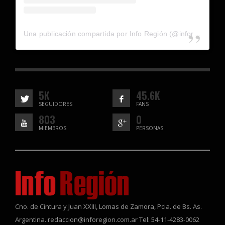
Una publicación compartida por Info Región (@inforegion_redes)
5K
45.6K
SEGUIDORES
FANS
803
0
MIEMBROS
PERSONAS
Cno. de Cintura y Juan XXIII, Lomas de Zamora, Pcia. de Bs. As.
Argentina. redaccion@inforegion.com.ar Tel: 54-11-4283-0062